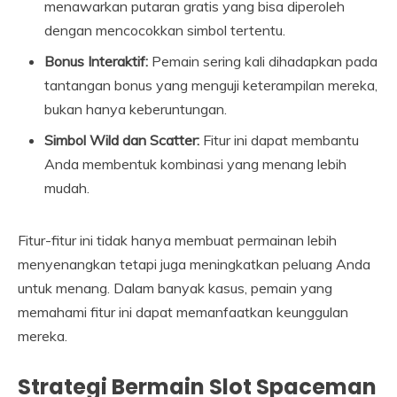
menawarkan putaran gratis yang bisa diperoleh
dengan mencocokkan simbol tertentu.
Bonus Interaktif:
Pemain sering kali dihadapkan pada
tantangan bonus yang menguji keterampilan mereka,
bukan hanya keberuntungan.
Simbol Wild dan Scatter:
Fitur ini dapat membantu
Anda membentuk kombinasi yang menang lebih
mudah.
Fitur-fitur ini tidak hanya membuat permainan lebih
menyenangkan tetapi juga meningkatkan peluang Anda
untuk menang. Dalam banyak kasus, pemain yang
memahami fitur ini dapat memanfaatkan keunggulan
mereka.
Strategi Bermain Slot Spaceman