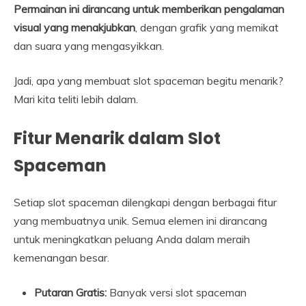
Permainan ini dirancang untuk memberikan pengalaman
visual yang menakjubkan
, dengan grafik yang memikat
dan suara yang mengasyikkan.
Jadi, apa yang membuat slot spaceman begitu menarik?
Mari kita teliti lebih dalam.
Fitur Menarik dalam Slot
Spaceman
Setiap slot spaceman dilengkapi dengan berbagai fitur
yang membuatnya unik. Semua elemen ini dirancang
untuk meningkatkan peluang Anda dalam meraih
kemenangan besar.
Putaran Gratis:
Banyak versi slot spaceman