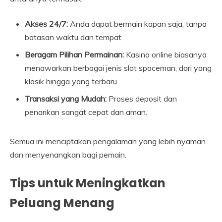
Akses 24/7:
Anda dapat bermain kapan saja, tanpa
batasan waktu dan tempat.
Beragam Pilihan Permainan:
Kasino online biasanya
menawarkan berbagai jenis slot spaceman, dari yang
klasik hingga yang terbaru.
Transaksi yang Mudah:
Proses deposit dan
penarikan sangat cepat dan aman.
Semua ini menciptakan pengalaman yang lebih nyaman
dan menyenangkan bagi pemain.
Tips untuk Meningkatkan
Peluang Menang