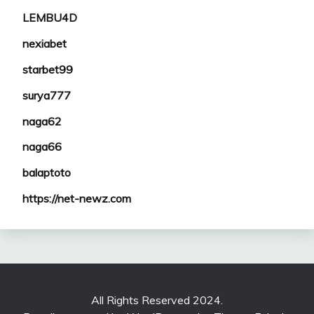
LEMBU4D
nexiabet
starbet99
surya777
naga62
naga66
balaptoto
https://net-newz.com
All Rights Reserved 2024.