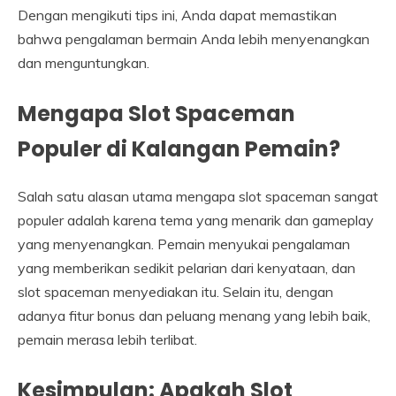
Dengan mengikuti tips ini, Anda dapat memastikan
bahwa pengalaman bermain Anda lebih menyenangkan
dan menguntungkan.
Mengapa Slot Spaceman
Populer di Kalangan Pemain?
Salah satu alasan utama mengapa slot spaceman sangat
populer adalah karena tema yang menarik dan gameplay
yang menyenangkan. Pemain menyukai pengalaman
yang memberikan sedikit pelarian dari kenyataan, dan
slot spaceman menyediakan itu. Selain itu, dengan
adanya fitur bonus dan peluang menang yang lebih baik,
pemain merasa lebih terlibat.
Kesimpulan: Apakah Slot