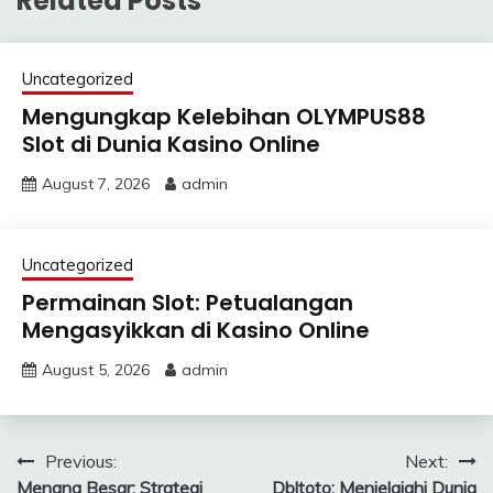
Related Posts
Uncategorized
Mengungkap Kelebihan OLYMPUS88
Slot di Dunia Kasino Online
August 7, 2026
admin
Uncategorized
Permainan Slot: Petualangan
Mengasyikkan di Kasino Online
August 5, 2026
admin
Post
Previous:
Next:
Menang Besar: Strategi
Dbltoto: Menjelajahi Dunia