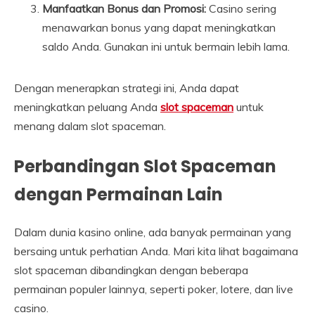
Manfaatkan Bonus dan Promosi:
Casino sering
menawarkan bonus yang dapat meningkatkan
saldo Anda. Gunakan ini untuk bermain lebih lama.
Dengan menerapkan strategi ini, Anda dapat
meningkatkan peluang Anda
slot spaceman
untuk
menang dalam slot spaceman.
Perbandingan Slot Spaceman
dengan Permainan Lain
Dalam dunia kasino online, ada banyak permainan yang
bersaing untuk perhatian Anda. Mari kita lihat bagaimana
slot spaceman dibandingkan dengan beberapa
permainan populer lainnya, seperti poker, lotere, dan live
casino.